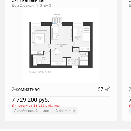
СЕТТ Юбилейная
С
Дом 2, Секция 1, Этаж 3
Д
2
2-комнатная
57 м
7 729 200
руб.
В ипотеку от 38 529 руб./мес.
В
Дизайнерский ремонт
С балконом