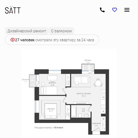
2
2-комнатная
53.6 м
7 268 160 руб.
Ипотека
от 36 231 руб.
Дизайнерский ремонт
С балконом
27 человек
смотрели эту квартиру за 24 часа