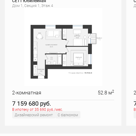
СЕТТ Юбилейная
С
Дом 1, Секция 1, Этаж 4
Д
2
2-комнатная
52.8 м
7 159 680
руб.
В ипотеку от 35 690 руб./мес.
В
Дизайнерский ремонт
С балконом