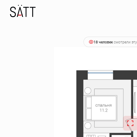
2
1-комнатная
36.7 м
5 725 200 руб.
Ипотека
от 2
18 человек
смотрели эту