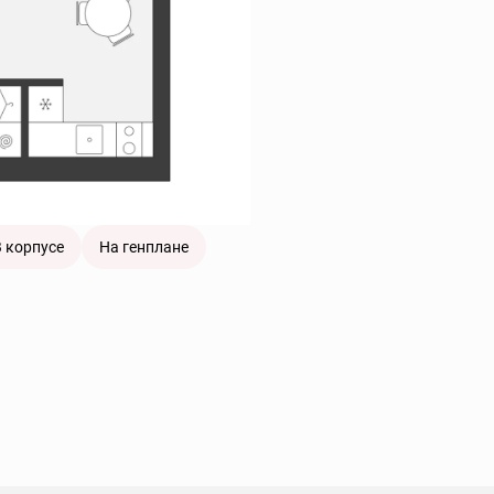
 корпусе
На генплане