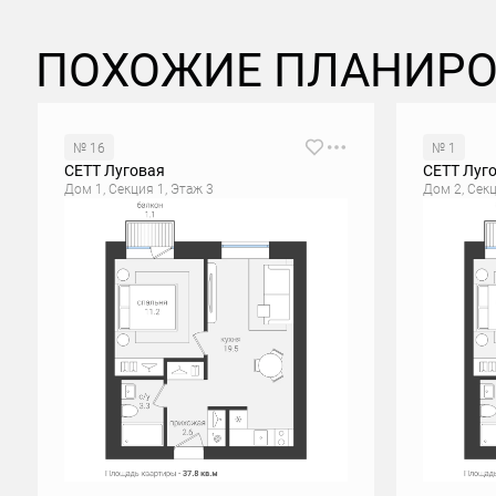
ПОХОЖИЕ ПЛАНИР
№ 16
№ 1
СЕТТ Луговая
СЕТТ Луг
Дом 1, Секция 1, Этаж 3
Дом 2, Секц