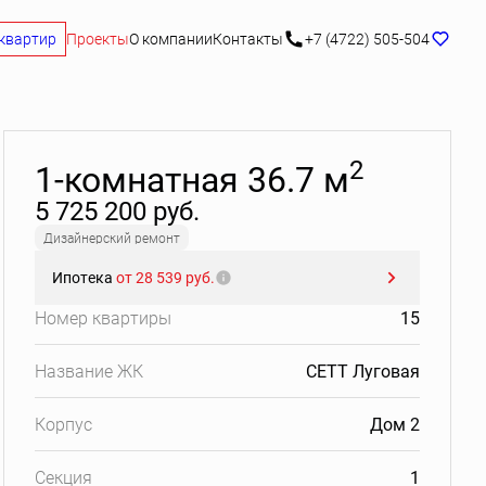
квартир
Проекты
О компании
Контакты
+7 (4722) 505-504
Забронировать
2
1-комнатная 36.7 м
5 725 200 руб.
Дизайнерский ремонт
Ипотека
от 28 539 руб.
Номер квартиры
15
Название ЖК
СЕТТ Луговая
Корпус
Дом 2
Секция
1