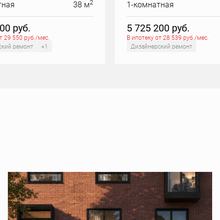
2
тная
38 м
1-комнатная
000
руб.
5 725 200
руб.
т 29 550 руб./мес.
В ипотеку от 28 539 руб./мес.
ский ремонт
+1
Дизайнерский ремонт