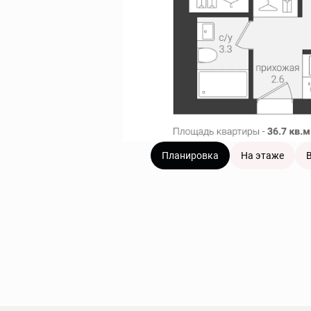
Планировка
На этаже
В