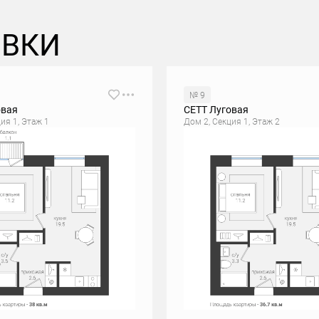
ОВКИ
№ 9
овая
СЕТТ Луговая
ия 1, Этаж 1
Дом 2, Секция 1, Этаж 2