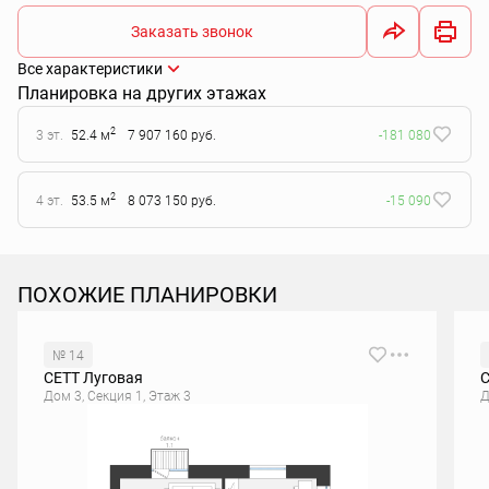
Заказать звонок
Все характеристики
Планировка на других этажах
2
3 эт.
52.4 м
7 907 160 руб.
-181 080
2
4 эт.
53.5 м
8 073 150 руб.
-15 090
ПОХОЖИЕ ПЛАНИРОВКИ
№ 14
СЕТТ Луговая
С
Дом 3, Секция 1, Этаж 3
Д