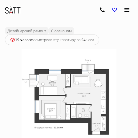
2
2-комнатная
53.6 м
8 088 240 руб.
Ипотека
от 40 319 руб.
Дизайнерский ремонт
С балконом
19 человек
смотрели эту квартиру за 24 часа