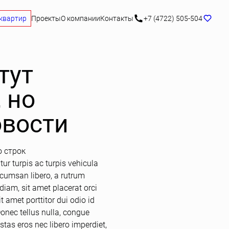
квартир
Проекты
О компании
Контакты
+7 (4722) 505-504
тут
 но
овости
о строк
tur turpis ac turpis vehicula
ccumsan libero, a rutrum
iam, sit amet placerat orci
t amet porttitor dui odio id
Donec tellus nulla, congue
tas eros nec libero imperdiet,