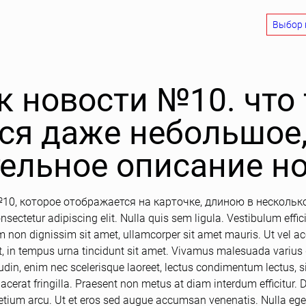
Выбор 
к новости №10. что 
ся даже небольшое,
ельное описание н
10, которое отображается на карточке, длиною в нескольк
sectetur adipiscing elit. Nulla quis sem ligula. Vestibulum effici
dum non dignissim sit amet, ullamcorper sit amet mauris. Ut vel a
t, in tempus urna tincidunt sit amet. Vivamus malesuada varius d
tudin, enim nec scelerisque laoreet, lectus condimentum lectus, si
cerat fringilla. Praesent non metus at diam interdum efficitur. 
retium arcu. Ut et eros sed augue accumsan venenatis. Nulla eges