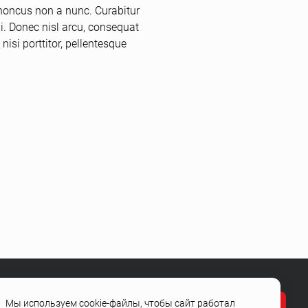
rhoncus non a nunc. Curabitur
ui. Donec nisl arcu, consequat
isi porttitor, pellentesque
Мы используем cookie-файлы, чтобы сайт работал
Остались вопросы?