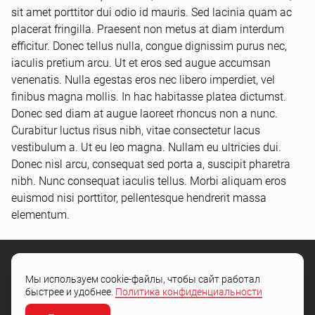
sit amet porttitor dui odio id mauris. Sed lacinia quam ac
placerat fringilla. Praesent non metus at diam interdum
efficitur. Donec tellus nulla, congue dignissim purus nec,
iaculis pretium arcu. Ut et eros sed augue accumsan
venenatis. Nulla egestas eros nec libero imperdiet, vel
finibus magna mollis. In hac habitasse platea dictumst.
Donec sed diam at augue laoreet rhoncus non a nunc.
Curabitur luctus risus nibh, vitae consectetur lacus
vestibulum a. Ut eu leo magna. Nullam eu ultricies dui.
Donec nisl arcu, consequat sed porta a, suscipit pharetra
nibh. Nunc consequat iaculis tellus. Morbi aliquam eros
euismod nisi porttitor, pellentesque hendrerit massa
elementum.
Мы используем cookie-файлы, чтобы сайт работал
+7 (4722) 505-504
быстрее и удобнее.
Политика конфиденциальности
Остались вопросы?