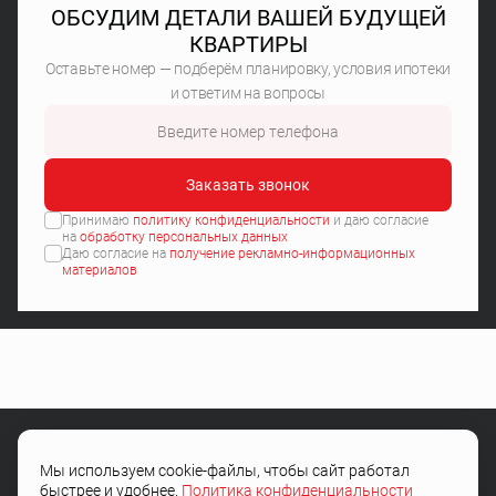
ОБСУДИМ ДЕТАЛИ ВАШЕЙ БУДУЩЕЙ
КВАРТИРЫ
Оставьте номер — подберём планировку, условия ипотеки
и ответим на вопросы
Заказать звонок
Принимаю
политику конфиденциальности
и даю согласие
на
обработку персональных данных
Даю согласие на
получение рекламно-информационных
материалов
Мы используем cookie-файлы, чтобы сайт работал
+7 (4722) 505-504
быстрее и удобнее.
Политика конфиденциальности