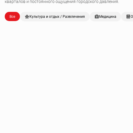
кварталов и постоянного ощущения городского давления.
Все
Культура и отдых / Развлечения
Медицина
О