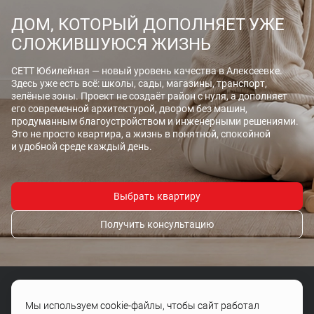
ДОМ, КОТОРЫЙ ДОПОЛНЯЕТ УЖЕ
СЛОЖИВШУЮСЯ ЖИЗНЬ
СЕТТ Юбилейная — новый уровень качества в Алексеевке.
Здесь уже есть всё: школы, сады, магазины, транспорт,
зелёные зоны. Проект не создаёт район с нуля, а дополняет
его современной архитектурой, двором без машин,
продуманным благоустройством и инженерными решениями.
Это не просто квартира, а жизнь в понятной, спокойной
и удобной среде каждый день.
Выбрать квартиру
Получить консультацию
Мы используем cookie-файлы, чтобы сайт работал
+7 (4722) 505-504