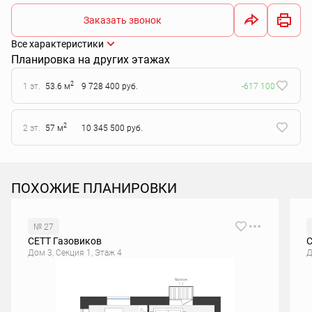
Заказать звонок
Все характеристики
Планировка на других этажах
2
1 эт.
53.6 м
9 728 400 руб.
-617 100
2
2 эт.
57 м
10 345 500 руб.
ПОХОЖИЕ ПЛАНИРОВКИ
№ 27
СЕТТ Газовиков
С
Дом 3, Секция 1, Этаж 4
Д