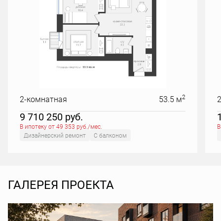
2
2-комнатная
53.5 м
9 710 250
руб.
В ипотеку от 49 353 руб./мес.
В
Дизайнерский ремонт
С балконом
ГАЛЕРЕЯ ПРОЕКТА