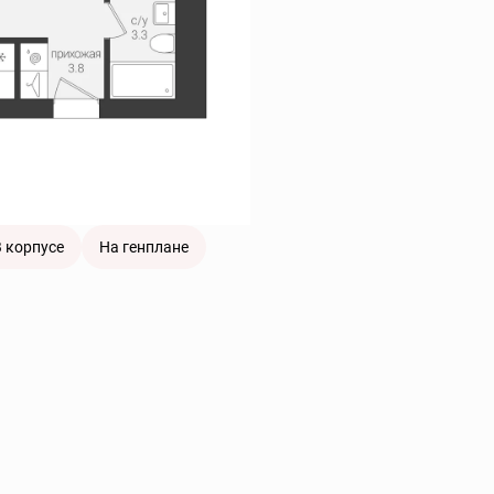
 корпусе
На генплане