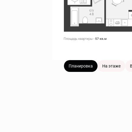
Планировка
На этаже
В