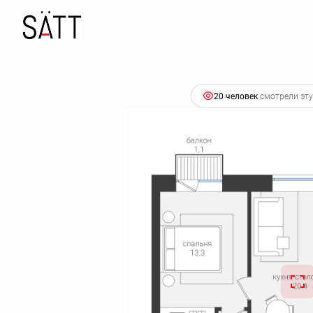
2
2-комнатная
57 м
10 345 500 руб.
Ипотека
от 5
20 человек
смотрели эту