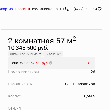
квартир
Проекты
О компании
Контакты
+7 (4722) 505-504
Забронировать
2
2-комнатная 57 м
10 345 500 руб.
Дизайнерский ремонт
С балконом
Ипотека
от 52 582 руб.
Номер квартиры
26
Название ЖК
СЕТТ Газовиков
Корпус
Дом 5
Секция
1