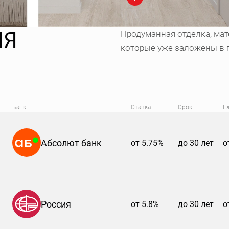
ИЯ
Продуманная отделка, мат
которые уже заложены в 
Банк
Ставка
Срок
Е
Абсолют банк
от 5.75%
до 30 лет
о
Россия
от 5.8%
до 30 лет
о