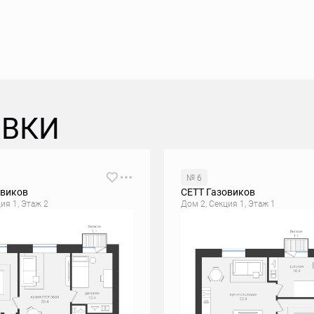
ОВКИ
№ 6
овиков
СЕТТ Газовиков
ия 1, Этаж 2
Дом 2, Секция 1, Этаж 1