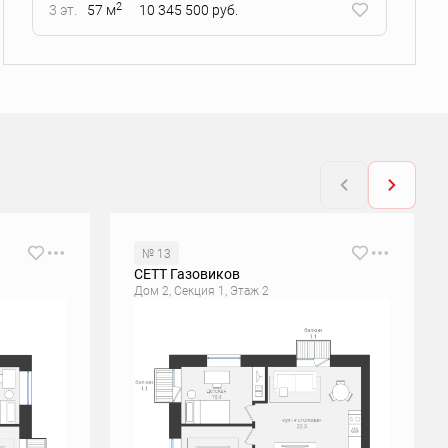
2
3 эт.
57 м
10 345 500 руб.
№ 13
СЕТТ Газовиков
Дом 2, Секция 1, Этаж 2