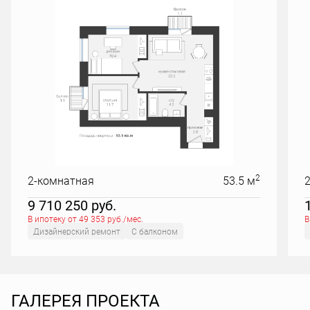
2
2-комнатная
53.5 м
9 710 250
руб.
В ипотеку от 49 353 руб./мес.
В
Дизайнерский ремонт
С балконом
ГАЛЕРЕЯ ПРОЕКТА