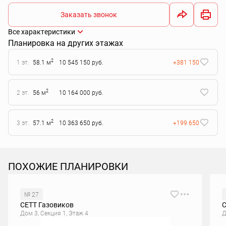
Заказать звонок
Все характеристики
Планировка на других этажах
2
1 эт.
58.1 м
10 545 150 руб.
+381 150
2
2 эт.
56 м
10 164 000 руб.
2
3 эт.
57.1 м
10 363 650 руб.
+199 650
ПОХОЖИЕ ПЛАНИРОВКИ
№ 27
СЕТТ Газовиков
С
Дом 3, Секция 1, Этаж 4
Д