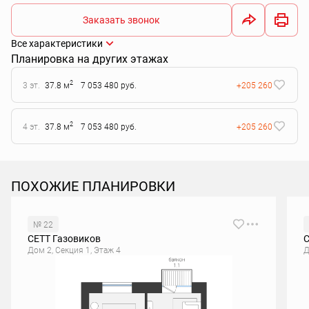
Заказать звонок
Все характеристики
Планировка на других этажах
2
3 эт.
37.8 м
7 053 480 руб.
+205 260
2
4 эт.
37.8 м
7 053 480 руб.
+205 260
ПОХОЖИЕ ПЛАНИРОВКИ
№ 22
СЕТТ Газовиков
С
Дом 2, Секция 1, Этаж 4
Д