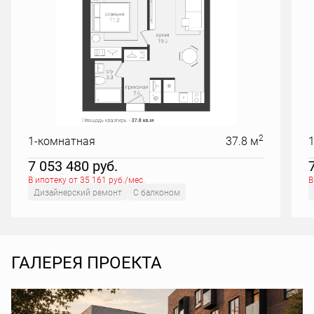
2
1-комнатная
37.8 м
7 053 480
руб.
В ипотеку от 35 161 руб./мес.
В
Дизайнерский ремонт
С балконом
ГАЛЕРЕЯ ПРОЕКТА