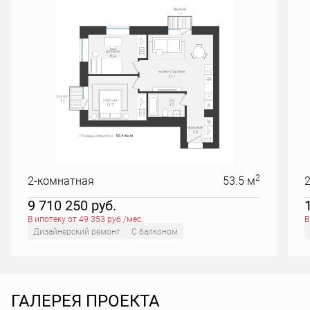
2
2-комнатная
53.5 м
9 710 250
руб.
В ипотеку от 49 353 руб./мес.
В
Дизайнерский ремонт
С балконом
ГАЛЕРЕЯ ПРОЕКТА