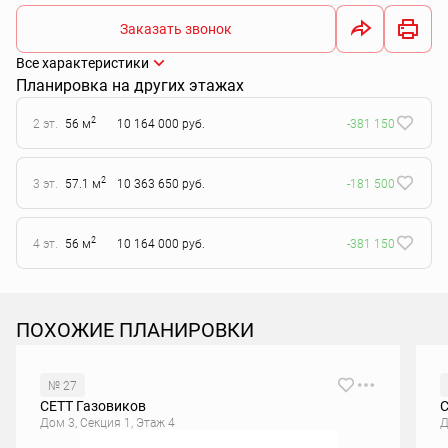
Заказать звонок
Все характеристики
Планировка на других этажах
2
2 эт.
56 м
10 164 000 руб.
-381 150
2
3 эт.
57.1 м
10 363 650 руб.
-181 500
2
4 эт.
56 м
10 164 000 руб.
-381 150
ПОХОЖИЕ ПЛАНИРОВКИ
№ 27
СЕТТ Газовиков
С
Дом 3, Секция 1, Этаж 4
Д