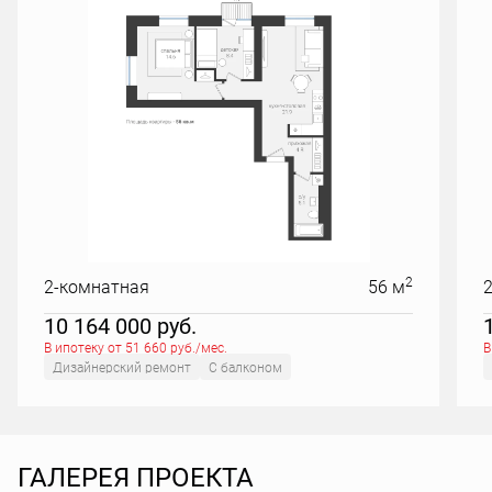
2
2-комнатная
56 м
10 164 000
руб.
В ипотеку от 51 660 руб./мес.
В
Дизайнерский ремонт
С балконом
ГАЛЕРЕЯ ПРОЕКТА