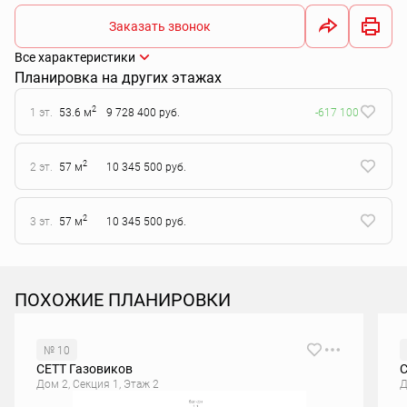
Заказать звонок
Все характеристики
Планировка на других этажах
2
1 эт.
53.6 м
9 728 400 руб.
-617 100
2
2 эт.
57 м
10 345 500 руб.
2
3 эт.
57 м
10 345 500 руб.
ПОХОЖИЕ ПЛАНИРОВКИ
№ 10
СЕТТ Газовиков
С
Дом 2, Секция 1, Этаж 2
Д