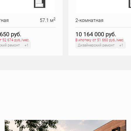
2
тная
57.1 м
2-комнатная
 650
руб.
10 164 000
руб.
т 52 674 руб./мес.
В ипотеку от 51 660 руб./мес.
ский ремонт
+1
Дизайнерский ремонт
+1