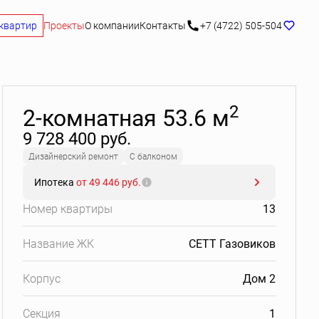
квартир
Проекты
О компании
Контакты
+7 (4722) 505-504
Забронировать
2
2-комнатная 53.6 м
9 728 400 руб.
Дизайнерский ремонт
С балконом
Ипотека
от 49 446 руб.
Номер квартиры
13
Название ЖК
СЕТТ Газовиков
Корпус
Дом 2
Секция
1