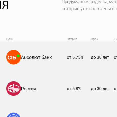
ИЯ
Продуманная отделка, мат
которые уже заложены в 
Банк
Ставка
Срок
Е
Абсолют банк
от 5.75%
до 30 лет
о
Россия
от 5.8%
до 30 лет
о