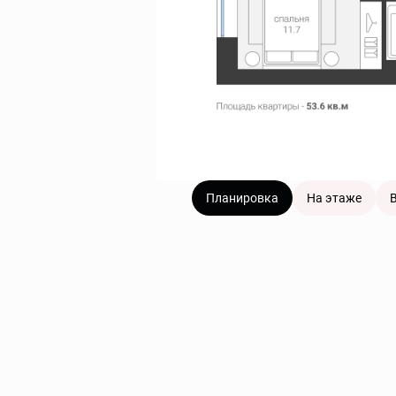
Планировка
На этаже
В