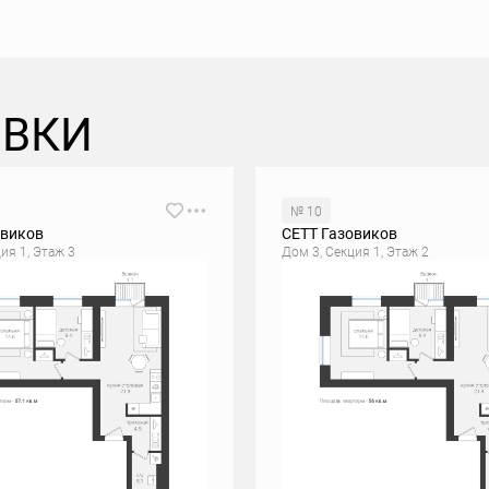
ОВКИ
№ 10
овиков
СЕТТ Газовиков
ия 1, Этаж 3
Дом 3, Секция 1, Этаж 2