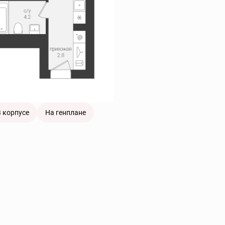
 корпусе
На генплане