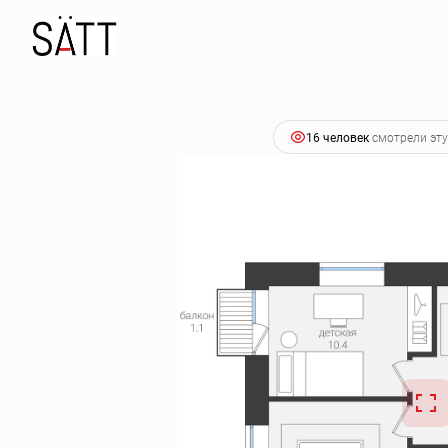
2
2-комнатная
53.6 м
9 728 400 руб.
Ипотека
от 4
16 человек
смотрели эту