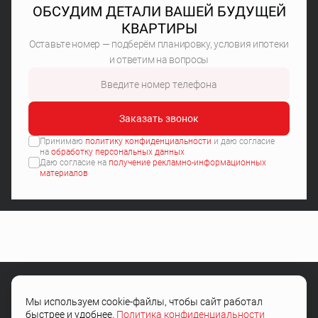
ОБСУДИМ ДЕТАЛИ ВАШЕЙ БУДУЩЕЙ
КВАРТИРЫ
Оставьте номер — подберём планировку, условия ипотеки
и ответим на вопросы
Заказать звонок
Принимаю
политику конфиденциальности
и даю согласие
на
обработку персональных данных
Даю согласие на
получение рекламно-информационных
материалов
Мы используем cookie-файлы, чтобы сайт работал
+7 (4722) 505-504
быстрее и удобнее.
Политика конфиденциальности