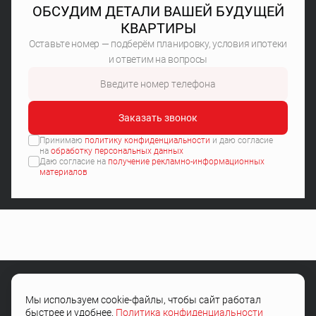
ОБСУДИМ ДЕТАЛИ ВАШЕЙ БУДУЩЕЙ
КВАРТИРЫ
Оставьте номер — подберём планировку, условия ипотеки
и ответим на вопросы
Заказать звонок
Принимаю
политику конфиденциальности
и даю согласие
на
обработку персональных данных
Даю согласие на
получение рекламно-информационных
материалов
Мы используем cookie-файлы, чтобы сайт работал
+7 (4722) 505-504
быстрее и удобнее.
Политика конфиденциальности