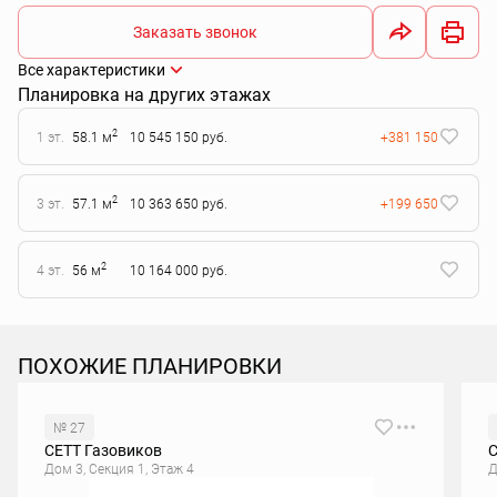
Заказать звонок
Все характеристики
Планировка на других этажах
2
1 эт.
58.1 м
10 545 150 руб.
+381 150
2
3 эт.
57.1 м
10 363 650 руб.
+199 650
2
4 эт.
56 м
10 164 000 руб.
ПОХОЖИЕ ПЛАНИРОВКИ
№ 27
СЕТТ Газовиков
С
Дом 3, Секция 1, Этаж 4
Д