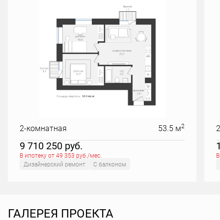
2
2-комнатная
53.5 м
9 710 250
руб.
В ипотеку от 49 353 руб./мес.
В
Дизайнерский ремонт
С балконом
ГАЛЕРЕЯ ПРОЕКТА