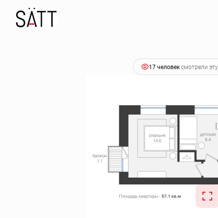
2
2-комнатная
57.1 м
10 363 650 руб.
Ипотека
от
17 человек
смотрели эту