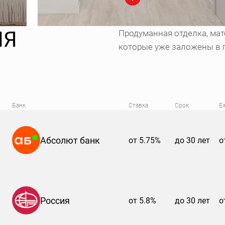
ИЯ
Продуманная отделка, мат
которые уже заложены в 
Банк
Ставка
Срок
Е
Абсолют банк
от 5.75%
до 30 лет
о
Россия
от 5.8%
до 30 лет
о