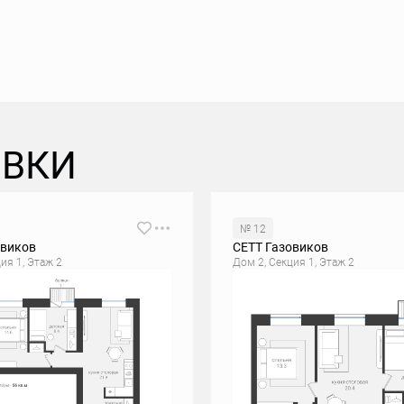
ОВКИ
№ 12
овиков
СЕТТ Газовиков
ия 1, Этаж 2
Дом 2, Секция 1, Этаж 2