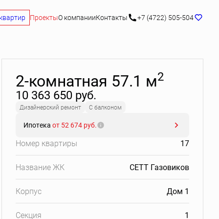
квартир
Проекты
О компании
Контакты
+7 (4722) 505-504
Забронировать
2
2-комнатная 57.1 м
10 363 650 руб.
Дизайнерский ремонт
С балконом
Ипотека
от 52 674 руб.
Номер квартиры
17
Название ЖК
СЕТТ Газовиков
Корпус
Дом 1
Секция
1