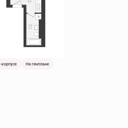
 корпусе
На генплане