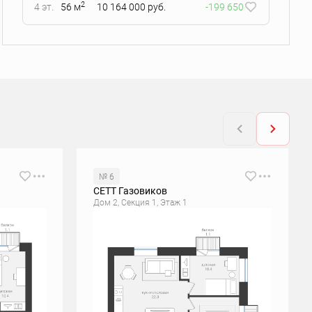
2
4 эт.
56 м
10 164 000 руб.
-199 650
№ 6
СЕТТ Газовиков
Дом 2, Секция 1, Этаж 1